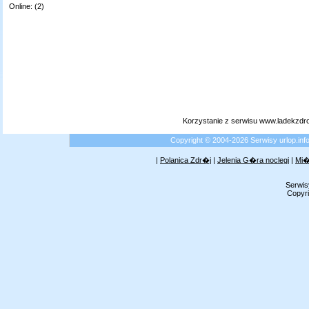
Online: (2)
Korzystanie z serwisu www.ladekzdr
Copyright © 2004-2026 Serwisy urlop.i
|
Polanica Zdr�j
|
Jelenia G�ra noclegi
|
Mi�
Serwis
Copyri