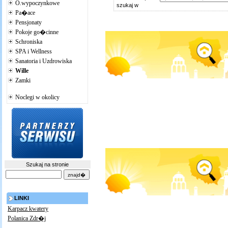
O.wypoczynkowe
szukaj w
Pa�ace
Pensjonaty
Pokoje go�cinne
Schroniska
SPA i Wellness
Sanatoria i Uzdrowiska
Wille
Zamki
Noclegi w okolicy
Szukaj na stronie
LINKI
Karpacz kwatery
Polanica Zdr�j