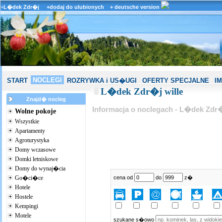
+
L�dek Zdr�j
+dodaj do ulubionych
+ deutsche version
NOCLEGI
START
ROZRYWKA i US�UGI
OFERTY SPECJALNE
I
L�dek Zdr�j wille
Znajd� nocleg
Informacja o noclegach - L�dek Zdr
Wolne pokoje
Wszystkie
Apartamenty
Agroturystyka
Domy wczasowe
Domki letniskowe
Domy do wynaj�cia
Go�ci�ce
cena od
do
z�
Hotele
Hostele
Kempingi
Motele
szukane s�owo