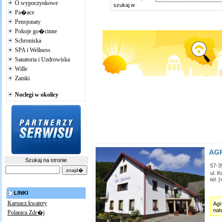
O.wypoczynkowe
szukaj w
Pa�ace
Pensjonaty
Pokoje go�cinne
Schroniska
SPA i Wellness
Sanatoria i Uzdrowiska
Wille
Zamki
Noclegi w okolicy
AGR
Szukaj na stronie
57-3
ul. 
tel.
LINKI
Karpacz kwatery
Agr
nat
Polanica Zdr�j