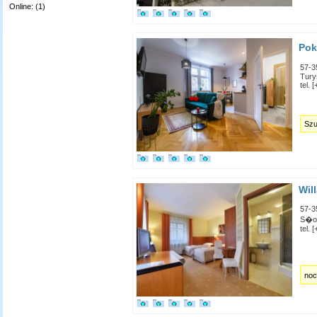
Online: (1)
Pok
57-3
Tury
tel. 
Szu
Wil
57-3
S�ow
tel.
noc