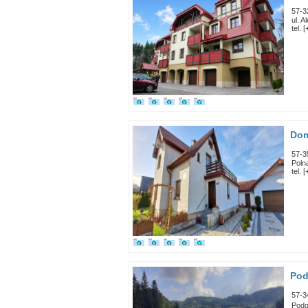
57-3
ul. A
tel. 
Dom
57-3
Poln
tel. 
Pod
57-3
Podg