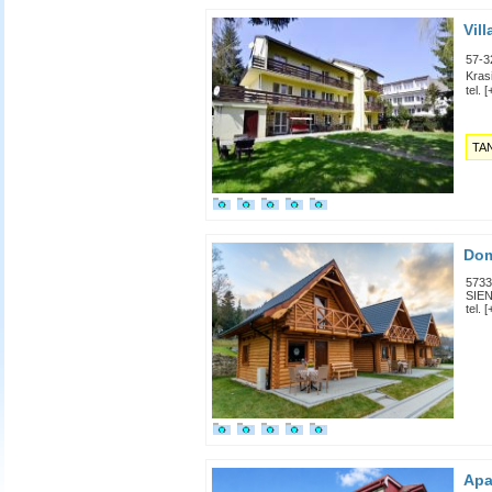
Vill
57-3
Kras
tel. 
TA
Dom
5733
SIEN
tel. 
Apa