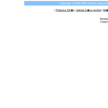
Copyright © 2004-2026 Serwisy urlop.i
|
Polanica Zdr�j
|
Jelenia G�ra noclegi
|
Mi�
Serwis
Copyri