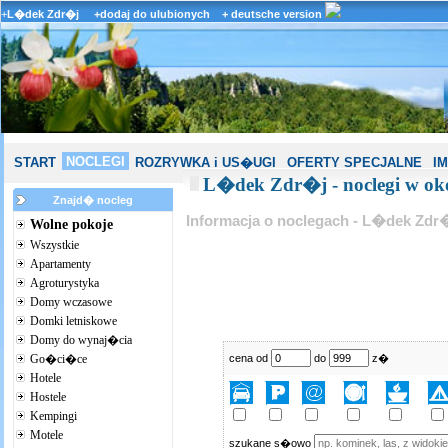
+
L�dek Zdr�j
+dodaj do ulubionych
+ deutsche version
NOCLEGI
START
ROZRYWKA i US�UGI
OFERTY SPECJALNE
I
L�dek Zdr�j - noclegi w oko
Znajd� nocleg
Informacja o noclegach - L�dek Zdr
Wolne pokoje
Wszystkie
Apartamenty
Agroturystyka
Domy wczasowe
Domki letniskowe
Domy do wynaj�cia
Go�ci�ce
cena od
do
z�
Hotele
Hostele
Kempingi
Motele
szukane s�owo