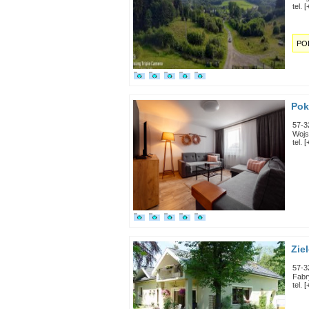
tel. 
PO
Pok
57-3
Wojs
tel. 
Zie
57-3
Fabr
tel. 