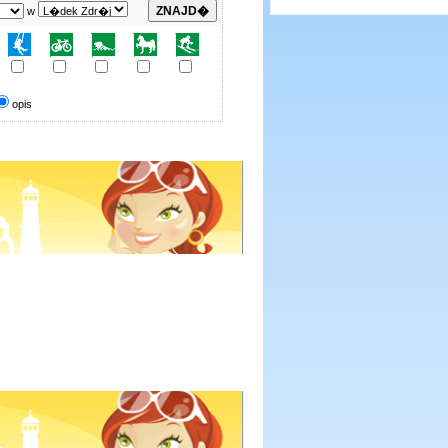
w
opis