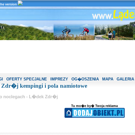
che version
GI
OFERTY SPECJALNE
IMPREZY
OG�OSZENIA
MAPA
GALERIA
Zdr�j kempingi i pola namiotowe
 o noclegach - L�dek Zdr�j
Tu mo�e by� Twoja reklama