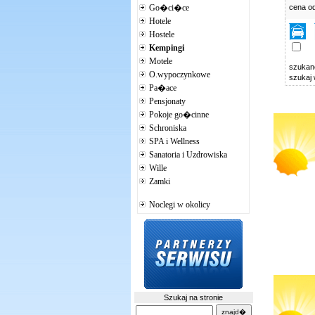
Go�ci�ce
cena o
Hotele
Hostele
Kempingi
Motele
szuka
O.wypoczynkowe
szukaj
Pa�ace
Pensjonaty
Pokoje go�cinne
Schroniska
SPA i Wellness
Sanatoria i Uzdrowiska
Wille
Zamki
Noclegi w okolicy
Szukaj na stronie