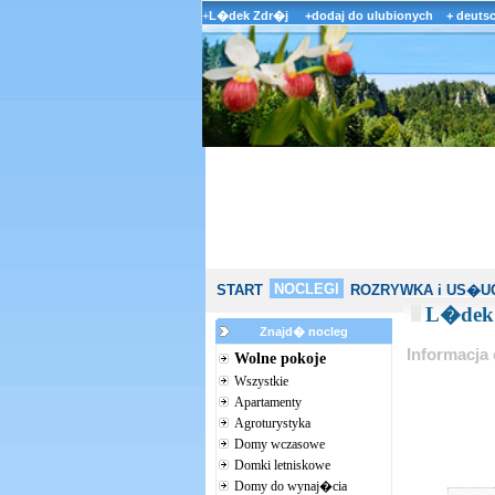
+
L�dek Zdr�j
+dodaj do ulubionych
+ deuts
NOCLEGI
START
ROZRYWKA i US�U
L�dek 
Znajd� nocleg
Informacja
Wolne pokoje
Wszystkie
Apartamenty
Agroturystyka
Domy wczasowe
Domki letniskowe
Domy do wynaj�cia