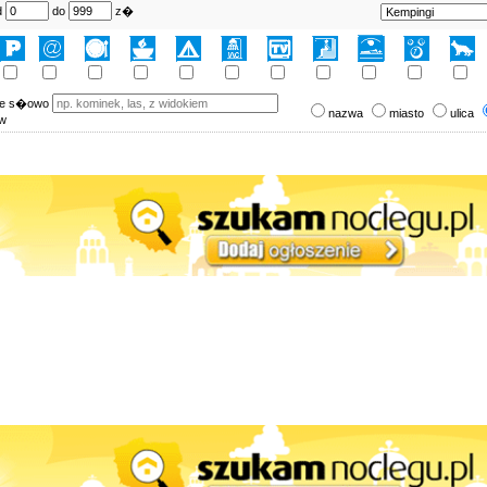
d
do
z�
ne s�owo
nazwa
miasto
ulica
 w