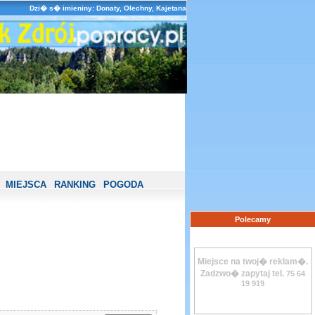
Dzi� s� imieniny: Donaty, Olechny, Kajetana
MIEJSCA
RANKING
POGODA
Polecamy
Miejsce na twoj� reklam�.
Zadzwo� zapytaj tel.
75 64
19 919