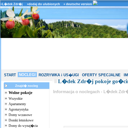
+
L�dek Zdr�j
+dodaj do ulubionych
+ deutsche version
NOCLEGI
START
ROZRYWKA i US�UGI
OFERTY SPECJALNE
I
L�dek Zdr�j pokoje go�cin
Znajd� nocleg
Informacja o noclegach - L�dek Zdr
Wolne pokoje
Wszystkie
Apartamenty
Agroturystyka
Domy wczasowe
Domki letniskowe
Domy do wynaj�cia