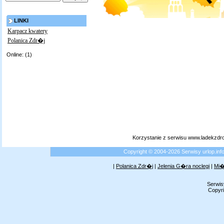
LINKI
Karpacz kwatery
Polanica Zdr�j
Online: (1)
Korzystanie z serwisu www.ladekzdr
Copyright © 2004-2026 Serwisy urlop.i
|
Polanica Zdr�j
|
Jelenia G�ra noclegi
|
Mi�
Serwis
Copyri