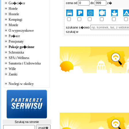
Go�ci�ce
cena od
do
z�
Hotele
Hostele
Kempingi
Motele
szukane s�owo
O.wypoczynkowe
szukaj w
Pa�ace
Pensjonaty
Pokoje go�cinne
Schroniska
SPA i Wellness
Sanatoria i Uzdrowiska
Wille
Zamki
Noclegi w okolicy
Szukaj na stronie