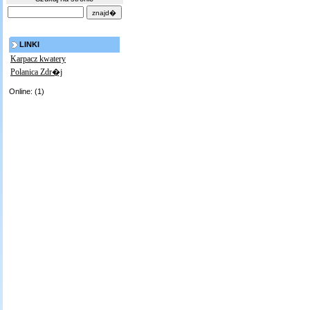
LINKI
Karpacz kwatery
Polanica Zdr�j
Online: (1)