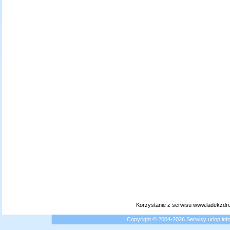
Korzystanie z serwisu www.ladekzdr
Copyright © 2004-2026 Serwisy urlop.i