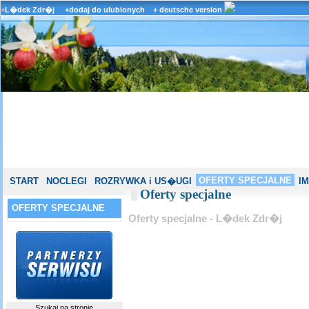
+
L�dek Zdr�j
+dodaj do ulubionych
+ deutsche version
OFERTY SPECJALNE
START
NOCLEGI
ROZRYWKA i US�UGI
I
Oferty specjalne
OFERTY SPECJALNE
Oferty specjalne - L�dek Zdr�j
Szukaj na stronie