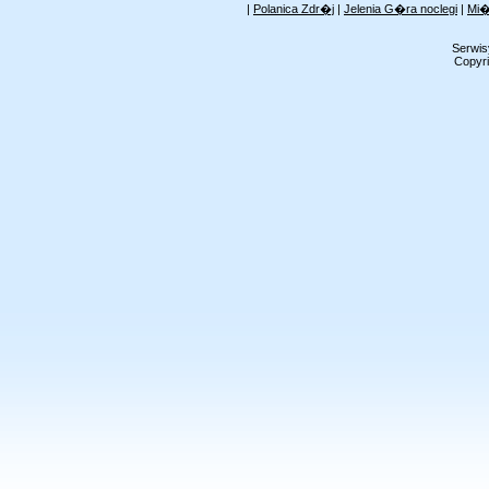
|
Polanica Zdr�j
|
Jelenia G�ra noclegi
|
Mi�
Serwis
Copyri