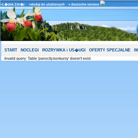
+
L�dek Zdr�j
+dodaj do ulubionych
+ deutsche version
START
NOCLEGI
ROZRYWKA i US�UGI
OFERTY SPECJALNE
I
Invalid query: Table 'panocity.konkursy' doesn't exist