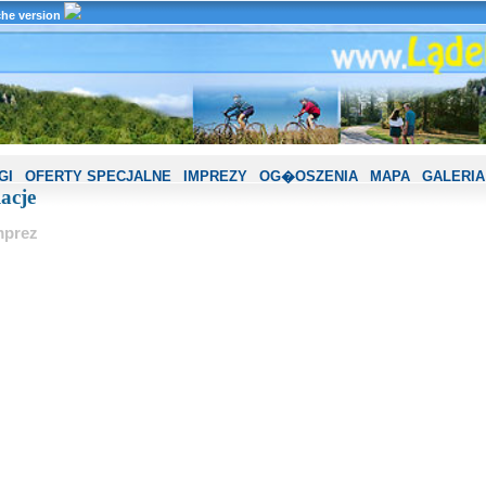
che version
GI
OFERTY SPECJALNE
IMPREZY
OG�OSZENIA
MAPA
GALERIA
lacje
mprez