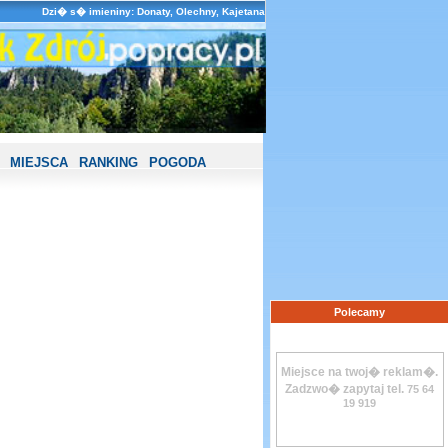
Dzi� s� imieniny: Donaty, Olechny, Kajetana
MIEJSCA
RANKING
POGODA
Polecamy
Miejsce na twoj� reklam�.
Zadzwo� zapytaj tel.
75 64
19 919