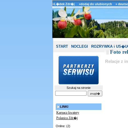
+
L�dek Zdr�j
+dodaj do ulubionych
+ deuts
START
NOCLEGI
ROZRYWKA i US�U
Foto re
Relacje z i
Szukaj na stronie
LINKI
Karpacz kwatery
Polanica Zdr�j
Online: (2)