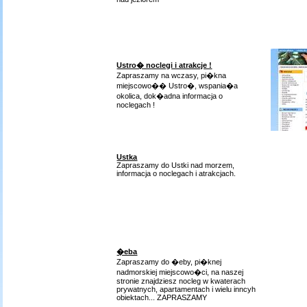
Ustro� noclegi i atrakcje !
Zapraszamy na wczasy, pi�kna
miejscowo�� Ustro�, wspania�a
okolica, dok�adna informacja o
noclegach !
Ustka
Zapraszamy do Ustki nad morzem,
informacja o noclegach i atrakcjach.
�eba
Zapraszamy do �eby, pi�knej
nadmorskiej miejscowo�ci, na naszej
stronie znajdziesz nocleg w kwaterach
prywatnych, apartamentach i wielu inncyh
obiektach... ZAPRASZAMY