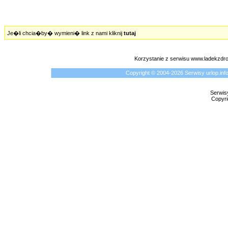
Je�li chcia�by� wymieni� link z nami kliknij
tutaj
Korzystanie z serwisu www.ladekzdr
Copyright © 2004-2026 Serwisy urlop.i
Serwis
Copyri