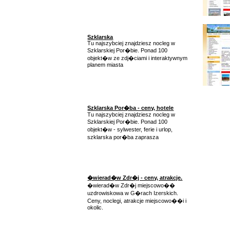
Szklarska
Tu najszybciej znajdziesz nocleg w
Szklarskiej Por�bie. Ponad 100
objekt�w ze zdj�ciami i interaktywnym
planem miasta
Szklarska Por�ba - ceny, hotele
Tu najszybciej znajdziesz nocleg w
Szklarskiej Por�bie. Ponad 100
objekt�w - sylwester, ferie i urlop,
szklarska por�ba zaprasza
�wierad�w Zdr�j - ceny, atrakcje.
�wierad�w Zdr�j miejscowo��
uzdrowiskowa w G�rach Izerskich.
Ceny, noclegi, atrakcje miejscowo��i i
okolic.