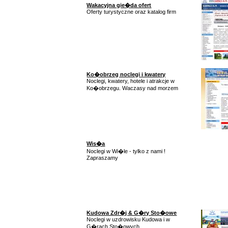
Wakacyjna gie�da ofert
Oferty turystyczne oraz katalog firm
Ko�obrzeg noclegi i kwatery
Noclegi, kwatery, hotele i atrakcje w
Ko�obrzegu. Waczasy nad morzem
Wis�a
Noclegi w Wi�le - tylko z nami !
Zapraszamy
Kudowa Zdr�j & G�ry Sto�owe
Noclegi w uzdrowisku Kudowa i w
G�rach Sto�owych.