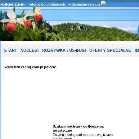
+
L�dek Zdr�j
+dodaj do ulubionych
+ deutsche version
START
NOCLEGI
ROZRYWKA i US�UGI
OFERTY SPECJALNE
I
www.ladekzdroj.com.pl poleca:
Szukam noclegu - og�oszenia
turystyczne
Znajd� nocleg nad morzem, w g�rach,
nad jeziorem