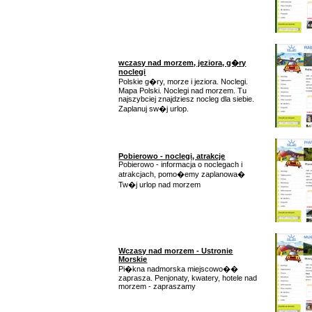
wczasy nad morzem, jeziora, g�ry
noclegi
Polskie g�ry, morze i jeziora. Noclegi.
Mapa Polski. Noclegi nad morzem. Tu
najszybciej znajdziesz nocleg dla siebie.
Zaplanuj sw�j urlop.
Pobierowo - noclegi, atrakcje
Pobierowo - informacja o noclegach i
atrakcjach, pomo�emy zaplanowa�
Tw�j urlop nad morzem
Wczasy nad morzem - Ustronie
Morskie
Pi�kna nadmorska miejscowo��
zaprasza. Penjonaty, kwatery, hotele nad
morzem - zapraszamy