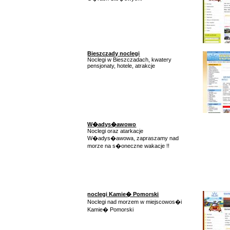
Bieszczady noclegi
Noclegi w Bieszczadach, kwatery
pensjonaty, hotele, atrakcje
W�adys�awowo
Noclegi oraz atarkacje
W�adys�awowa, zapraszamy nad
morze na s�oneczne wakacje !!
noclegi Kamie� Pomorski
Noclegi nad morzem w miejscowos�i
Kamie� Pomorski