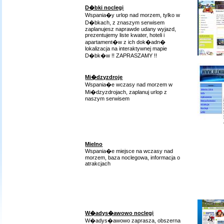
D�bki noclegi
Wspania�y urlop nad morzem, tylko w
D�bkach, z znaszym serwisem
zaplanujesz naprawde udany wyjazd,
prezentujemy liste kwater, hoteli i
apartament�w z ich dok�adn�
lokalizacja na interaktywnej mapie
D�bk�w !! ZAPRASZAMY !!
Mi�dzyzdroje
Wspania�e wczasy nad morzem w
Mi�dzyzdrojach, zaplanuj urlop z
naszym serwisem
Mielno
Wspania�e miejsce na wczasy nad
morzem, baza noclegowa, informacja o
atrakcjach
W�adys�awowo noclegi
W�adys�awowo zaprasza, obszerna