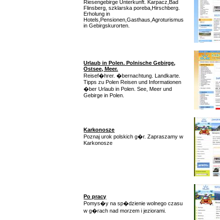
Riesengebirge Unterkunft. Karpacz,Bad
Flinsberg, szklarska poreba,Hirschberg.
Erholung in
Hotels,Pensionen,Gasthaus,Agroturismus
in Gebirgskurorten.
Urlaub in Polen. Polnische Gebirge,
Ostsee, Meer.
Reisef�hrer. �bernachtung. Landkarte.
Tipps zu Polen Reisen und Informationen
�ber Urlaub in Polen. See, Meer und
Gebirge in Polen.
Karkonosze
Poznaj urok polskich g�r. Zapraszamy w
Karkonosze
Po pracy
Pomys�y na sp�dzienie wolnego czasu
w g�rach nad morzem i jeziorami.