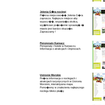
Jelenia G�ra noclegi
Pi�kna miejscowo�� Jelenia G�ra
zaprasza. Najlepsze miejsce aby
wypocz��, wspania�a okolica,
wyj�tkowe po�o�enie sprawiaj� i�
miasto jest bardzo okaza�e.
Zapraszamy !
Pensjonaty Karpacz
Pensjonaty i hotele w Karpaczu.
Informacja o atrakcjach i imprezach.
Ustronie Morskie
Pe�na informacja o noclegach i
atrakcjach turystycznych w Ustroniu
Morskim, interaktywna mapa.
Pomo�emy w znalezieniu najlepszego
noclegu blisko pla�y.