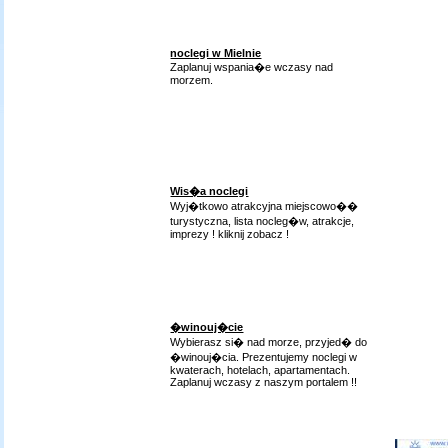
noclegi w Mielnie
Zaplanuj wspania�e wczasy nad
morzem.
Wis�a noclegi
Wyj�tkowo atrakcyjna miejscowo��
turystyczna, lista nocleg�w, atrakcje,
imprezy ! kliknij zobacz !
�winouj�cie
Wybierasz si� nad morze, przyjed� do
�winouj�cia. Prezentujemy noclegi w
kwaterach, hotelach, apartamentach.
Zaplanuj wczasy z naszym portalem !!