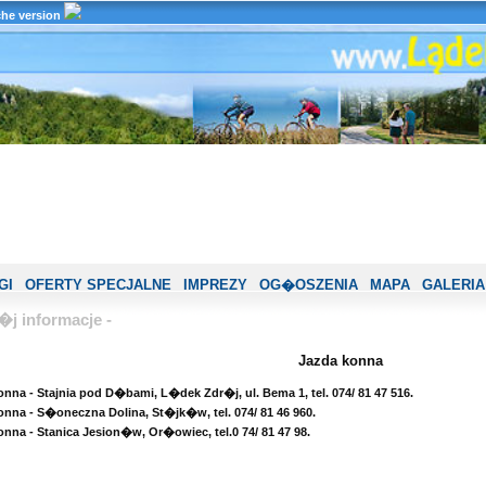
che version
GI
OFERTY SPECJALNE
IMPREZY
OG�OSZENIA
MAPA
GALERIA
j informacje -
Jazda konna
nna - Stajnia pod D�bami, L�dek Zdr�j, ul. Bema 1, tel. 074/ 81 47 516.
onna - S�oneczna Dolina, St�jk�w, tel. 074/ 81 46 960.
nna - Stanica Jesion�w, Or�owiec, tel.0 74/ 81 47 98.