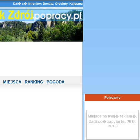
Dzi� s� imieniny: Donaty, Olechny, Kajetana
MIEJSCA
RANKING
POGODA
Polecamy
Miejsce na twoj� reklam�.
Zadzwo� zapytaj tel.
75 64
19 919