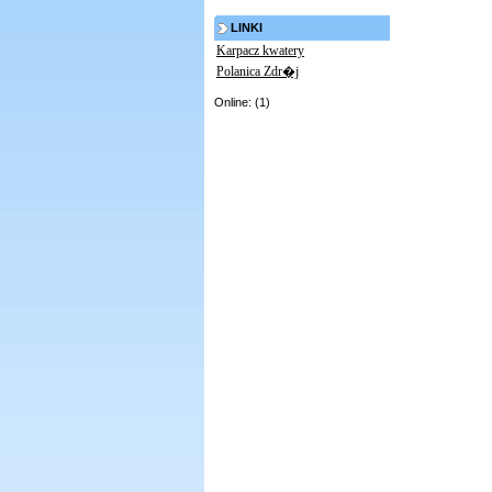
LINKI
Karpacz kwatery
Polanica Zdr�j
Online: (1)