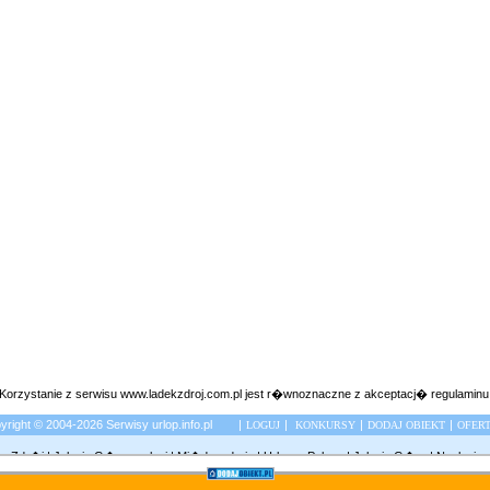
Korzystanie z serwisu www.ladekzdroj.com.pl jest r�wnoznaczne z akceptacj�
regulaminu
right © 2004-2026 Serwisy urlop.info.pl |
|
|
|
LOGUJ
KONKURSY
DODAJ OBIEKT
OFER
ca Zdr�j
|
Jelenia G�ra noclegi
|
Mi�dzyzdroje
|
Urlop w Polsce
|
Jelenia G�ra
|
Noclegi w
ami przegl�darki. Prosimy r�wnie� o zapoznanie si� z aktualn�
polityk� prywatno�ci
str