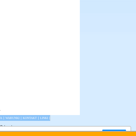
.
|
|
|
|
TA
WARUNKI
KONTAKT
LINKI
 Polsce
|
ony.
Zamknij okno