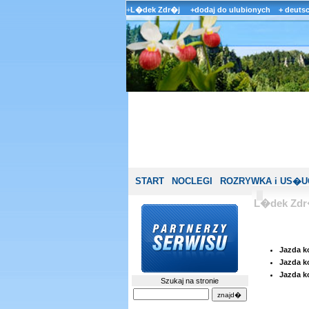
+
L�dek Zdr�j
+dodaj do ulubionych
+ deuts
START
NOCLEGI
ROZRYWKA i US�U
L�dek Zdr�
Jazda ko
Jazda k
Jazda ko
Szukaj na stronie